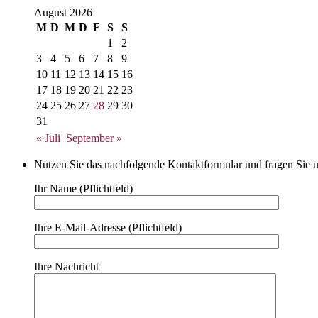
August 2026
M
D
M
D
F
S
S
1
2
3
4
5
6
7
8
9
10
11
12
13
14
15
16
17
18
19
20
21
22
23
24
25
26
27
28
29
30
31
« Juli
September »
Nutzen Sie das nachfolgende Kontaktformular und fragen Sie u
Ihr Name (Pflichtfeld)
Ihre E-Mail-Adresse (Pflichtfeld)
Ihre Nachricht