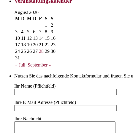
Veranstaltungskalender
August 2026
M
D
M
D
F
S
S
1
2
3
4
5
6
7
8
9
10
11
12
13
14
15
16
17
18
19
20
21
22
23
24
25
26
27
28
29
30
31
« Juli
September »
Nutzen Sie das nachfolgende Kontaktformular und fragen Sie u
Ihr Name (Pflichtfeld)
Ihre E-Mail-Adresse (Pflichtfeld)
Ihre Nachricht