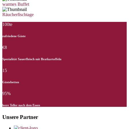
warmes Buffet
Räucherfischtage
100te
zufriedene Gäste
€8
Spezialität Sauerfleisch mit Bratkartoffeln
15
Gästebetten
95%
leere Teller nach dem Essen
Unsere Partner