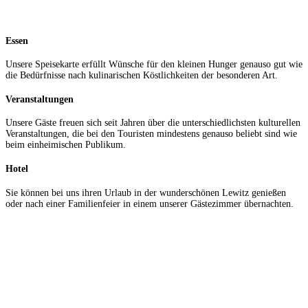
Essen
Unsere Speisekarte erfüllt Wünsche für den kleinen Hunger genauso gut wie
die Bedürfnisse nach kulinarischen Köstlichkeiten der besonderen Art.
Veranstaltungen
Unsere Gäste freuen sich seit Jahren über die unterschiedlichsten kulturellen
Veranstaltungen, die bei den Touristen mindestens genauso beliebt sind wie
beim einheimischen Publikum.
Hotel
Sie können bei uns ihren Urlaub in der wunderschönen Lewitz genießen
oder nach einer Familienfeier in einem unserer Gästezimmer übernachten.
Urlaub genießen
in der größten zusammenhängenden Wiesenlandschaft
Nordostdeutschlands, die von einem 900 km langen Gewässernetz
durchzogen wird und mit 32 Fischteichen die größte
zusammenhängende Teichlandschaft Europas bildet. Zahlreiche
Naturschutzgebiete locken mit einer erstaunlichen Artenvielfalt
Naturliebhaber zu Wasser, zu Rad oder zu Fuß.