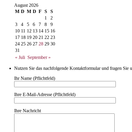
August 2026
M
D
M
D
F
S
S
1
2
3
4
5
6
7
8
9
10
11
12
13
14
15
16
17
18
19
20
21
22
23
24
25
26
27
28
29
30
31
« Juli
September »
Nutzen Sie das nachfolgende Kontaktformular und fragen Sie u
Ihr Name (Pflichtfeld)
Ihre E-Mail-Adresse (Pflichtfeld)
Ihre Nachricht