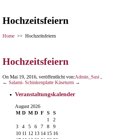
Hochzeitsfeiern
Home
>>
Hochzeitsfeiern
Hochzeitsfeiern
On Mai 19, 2016
,
veröffentlicht von:
Admin_Susi
,
←
Salami- Schinkenplatte
Käseturm
→
Veranstaltungskalender
August 2026
M
D
M
D
F
S
S
1
2
3
4
5
6
7
8
9
10
11
12
13
14
15
16