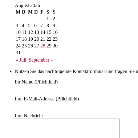
August 2026
M
D
M
D
F
S
S
1
2
3
4
5
6
7
8
9
10
11
12
13
14
15
16
17
18
19
20
21
22
23
24
25
26
27
28
29
30
31
« Juli
September »
Nutzen Sie das nachfolgende Kontaktformular und fragen Sie u
Ihr Name (Pflichtfeld)
Ihre E-Mail-Adresse (Pflichtfeld)
Ihre Nachricht